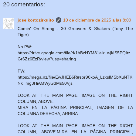
20 comentarios:
jose kortozirkuito
10 de diciembre de 2025 a las 8:09
Comin' On Strong - 30 Groovers & Shakers (Tony The
Tiger)
No PW:
https://drive.google.com/file/d/1hBzHYM81alz_wjkIS5PQItz
Gr6Zz6EzR/view?usp=sharing
PW:
https://mega.nz/file/EwJHEB6R#sor90koA_LzxslMSbXuNTK
NkTmg3HiAMWyGdMs50Vjs
LOOK AT THE MAIN PAGE, IMAGE ON THE RIGHT
COLUMN, ABOVE.
MIRA EN LA PÁGINA PRINCIPAL, IMAGEN DE LA
COLUMNA DERECHA, ARRIBA.
LOOK AT THE MAIN PAGE, IMAGE ON THE RIGHT
COLUMN, ABOVE.MIRA EN LA PÁGINA PRINCIPAL,