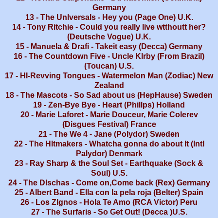
Germany
13 - The Unlversals - Hey you (Page One) U.K.
14 - Tony Ritchie - Could you really live wtthoutt her?
(Deutsche Vogue) U.K.
15 - Manuela & Drafi - Takeit easy (Decca) Germany
16 - The Countdown Five - Uncle Klrby (From Brazil)
(Toucan) U.S.
17 - HI-Revving Tongues - Watermelon Man (Zodiac) New
Zealand
18 - The Mascots - So Sad about us (HepHause) Sweden
19 - Zen-Bye Bye - Heart (Phillps) Holland
20 - Marie Laforet - Marie Douceur, Marie Colerev
(Disgues Festival) France
21 - The We 4 - Jane (Polydor) Sweden
22 - The Hltmakers - Whatcha gonna do about It (Intl
Palydor) Denmark
23 - Ray Sharp & the Soul Set - Earthquake (Sock &
Soul) U.S.
24 - The Dlschas - Come on,Come back (Rex) Germany
25 - Albert Band - Ella con la pela roja (Belter) Spain
26 - Los Zlgnos - Hola Te Amo (RCA Victor) Peru
27 - The Surfaris - So Get Out! (Decca )U.S.