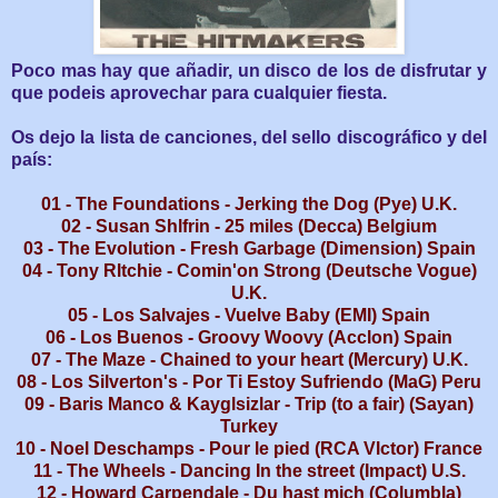
Poco mas hay que añadir, un disco de los de disfrutar y
que podeis aprovechar para cualquier fiesta.
Os dejo la lista de canciones, del sello discográfico y del
país:
01 - The Foundations - Jerking the Dog (Pye) U.K.
02 - Susan Shlfrin - 25 miles (Decca) Belgium
03 - The Evolution - Fresh Garbage (Dimension) Spain
04 - Tony Rltchie - Comin'on Strong (Deutsche Vogue)
U.K.
05 - Los Salvajes - Vuelve Baby (EMI) Spain
06 - Los Buenos - Groovy Woovy (Acclon) Spain
07 - The Maze - Chained to your heart (Mercury) U.K.
08 - Los Silverton's - Por Ti Estoy Sufriendo (MaG) Peru
09 - Baris Manco & Kayglsizlar - Trip (to a fair) (Sayan)
Turkey
10 - Noel Deschamps - Pour le pied (RCA Vlctor) France
11 - The Wheels - Dancing In the street (Impact) U.S.
12 - Howard Carpendale - Du hast mich (Columbla)